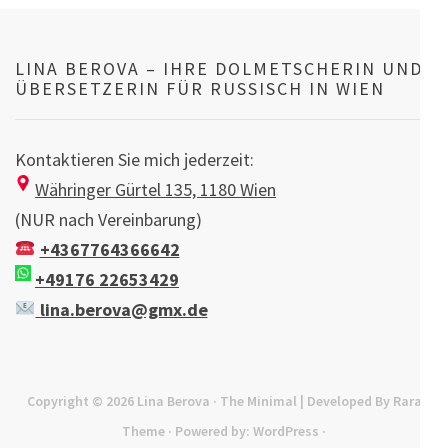
LINA BEROVA – IHRE DOLMETSCHERIN UND
ÜBERSETZERIN FÜR RUSSISCH IN WIEN
Kontaktieren Sie mich jederzeit:
Währinger Gürtel 135, 1180 Wien
(NUR nach Vereinbarung)
+4367764366642
+49176 22653429
lina.berova@gmx.de
Copyright © 2026
Lina Berova
· The Minimal | Developed By
Rara
Theme
· Powered by:
WordPress
·