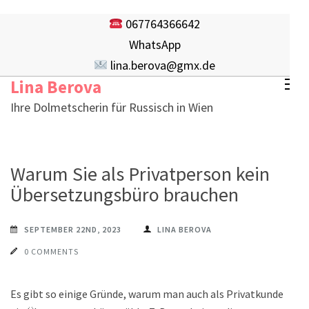
Skip
067764366642
to
WhatsApp
content
lina.berova@gmx.de
(Press
Lina Berova
Enter)
Ihre Dolmetscherin für Russisch in Wien
Warum Sie als Privatperson kein
Übersetzungsbüro brauchen
SEPTEMBER 22ND, 2023
LINA BEROVA
0 COMMENTS
Es gibt so einige Gründe, warum man auch als Privatkunde